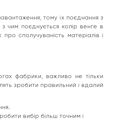
 навантаження, тому їх поєднання з
 з чим поєднується колір венге в
ж про сполучуваність матеріалів і
огах фабрики, важливо не тільки
олять зробити правильний і вдалий
ння.
обити вибір більш точним і