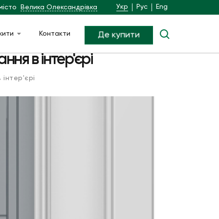
Укр
Рус
Eng
місто
Велика Олександрівка
жити
Контакти
Де купити
ння в інтер'єрі
 інтер'єрі