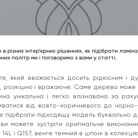
е в різних інтер'єрних рішеннях, як підібрати ламін
них палітр ми і поговоримо з вами у статті.
ге, який вважається досить рідкісним і 
, розкішно і вражаюче. Саме дерево може в
ина унікальна і легко впізнавана за рах
иватися від жовто-коричневого до чорно-к
е підібрати підходящу модель буквально дл
ви можете зустріти оригінальне виконання
ож 14L і Q157, венге темний в шпоні в колекц