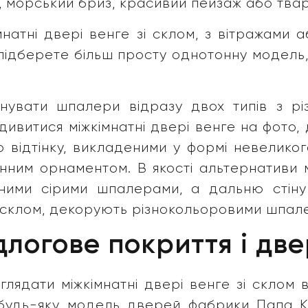
, морський бриз, красивий пейзаж або тва
мнатні двері венге зі склом, з вітражами 
підберете більш просту однотонну модель
нувати шпалери відразу двох типів з різ
ивитися міжкімнатні двері венге на фото
ідтінку, викладеними у формі невеликого
нним орнаментом. В якості альтернативи м
ьними сірими шпалерами, а дальню стін
им склом, декорують різнокольоровими шпал
длогове покриття і две
лядати міжкімнатні двері венге зі склом в і
будь-яку модель дверей фабрики Папа К