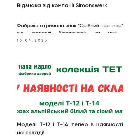
Відзнака від компанії Simonswerk
Фабрика отримала знак "Срібний партнер"
від компанії Simonswerk за плідну
багаторічну роботу із закупівлі та
16.04.2025
впровадження у свою продукцію дверних
петель ANSELMI.
Моделі T-12 і T-14 тепер в наявності
на складі!