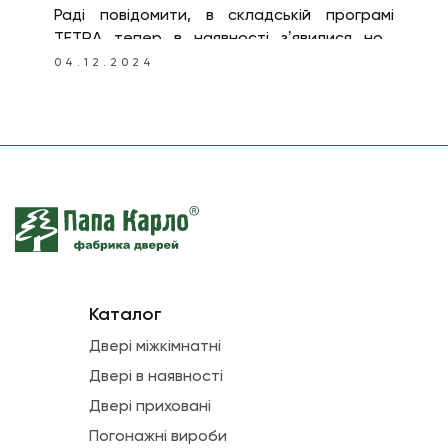
Раді повідомити, в складській програмі
TETRA тепер в наявності зʼявилися нові
популярні моделі T-12 і T-14 в кольорах
04.12.2024
«альпійський білий» і «сірий матовий».
Каталог
Двері міжкімнатні
Двері в наявності
Двері приховані
Погонажні вироби