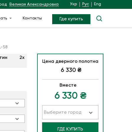
Укр
Рус
Eng
род
Великая Александровка
чать
Контакты
Где купить
L-58
атин 2х
Цена дверного полотна
6 330
₴
Вместе
6 330
₴
Выберите город
ГДЕ КУПИТЬ