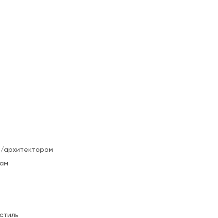
/архитекторам
ам
стиль