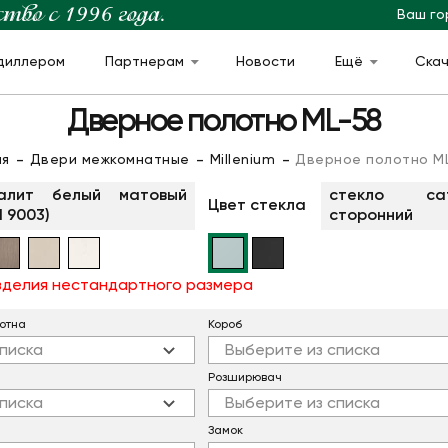
Ваш го
диллером
Партнерам
Новости
Ещё
Ска
Дверное полотно ML-58
ая
Двери межкомнатные
Millenium
Дверное полотно M
алит белый матовый
стекло с
Цвет стекла
l 9003)
сторонний
изделия нестандартного размера
отна
Короб
писка
Выберите из списка
Розширювач
писка
Выберите из списка
Замок