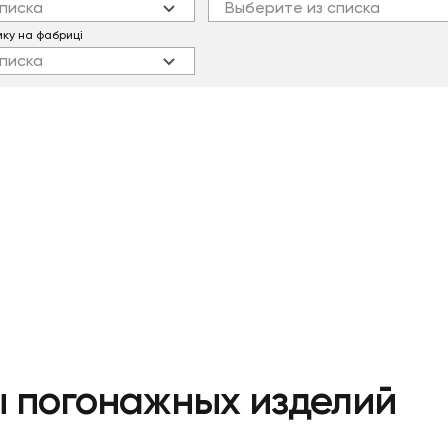
писка
Выберите из списка
мку на фабриці
писка
 погонажных изделий