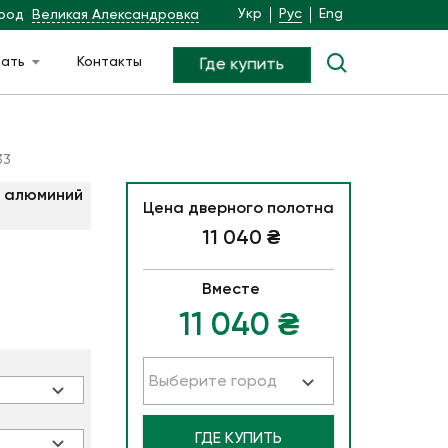
Укр
Рус
Eng
род
Великая Александровка
чать
Контакты
Где купить
33
 алюминий
Цена дверного полотна
11 040
₴
Вместе
11 040
₴
Выберите город
ГДЕ КУПИТЬ