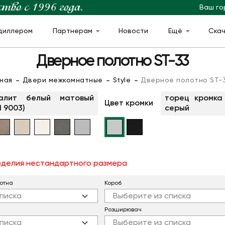
Ваш го
диллером
Партнерам
Новости
Ещё
Ска
Дверное полотно ST-33
вная
Двери межкомнатные
Style
Дверное полотно ST-
алит белый матовый
торец кромка
Цвет кромки
l 9003)
серый
изделия нестандартного размера
отна
Короб
писка
Выберите из списка
Розширювач
писка
Выберите из списка