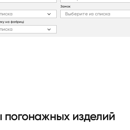
Замок
писка
Выберите из списка
мку на фабриці
писка
 погонажных изделий