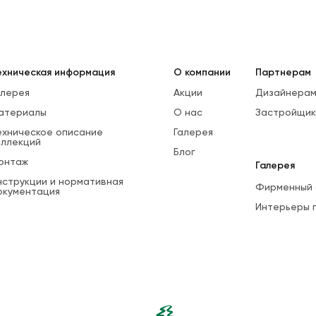
ехническая информация
О компании
Партнерам
алерея
Акции
Дизайнерам
атериалы
О нас
Застройщик
ехническое описание
Галерея
оллекций
Блог
онтаж
Галерея
нструкции и нормативная
Фирменный 
окументация
Интерьеры 