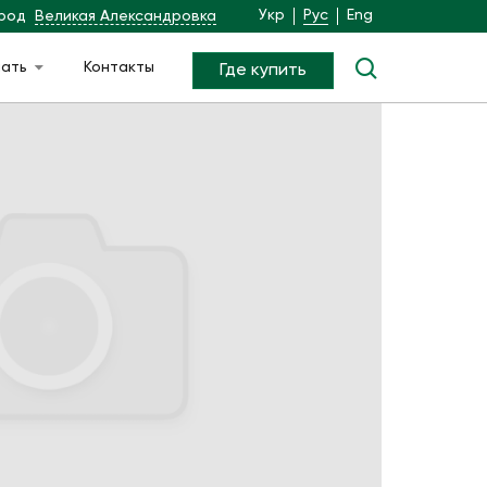
Укр
Рус
Eng
род
Великая Александровка
чать
Контакты
Где купить