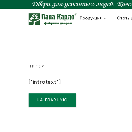
Продукция
Стать 
НИГЕР
[*introtext*]
НА ГЛАВНУЮ