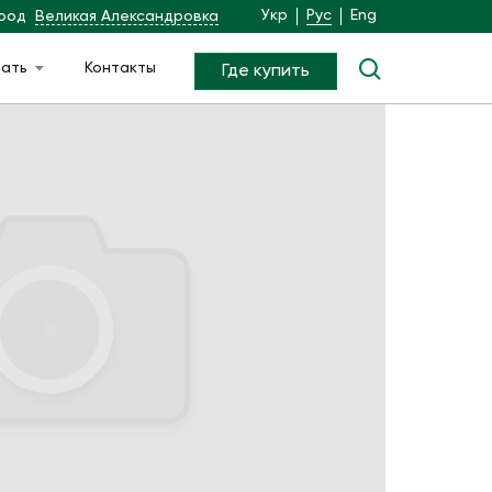
Укр
Рус
Eng
род
Великая Александровка
чать
Контакты
Где купить