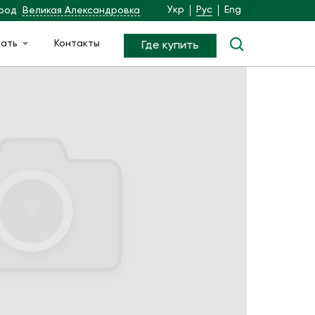
Укр
Рус
Eng
род
Великая Александровка
чать
Контакты
Где купить