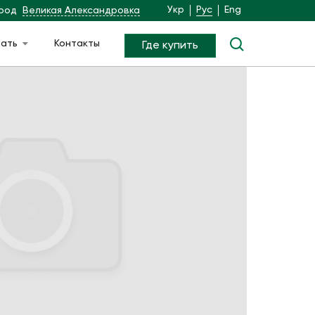
Укр
Рус
Eng
род
Великая Александровка
чать
Контакты
Где купить