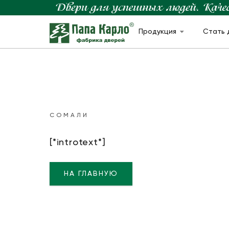
Продукция
Стать 
СОМАЛИ
[*introtext*]
НА ГЛАВНУЮ