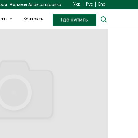
Укр
Рус
Eng
род
Великая Александровка
чать
Контакты
Где купить