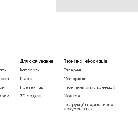
Для скачування
Технічна інформація
атні
Каталоги
Галерея
ості
Відео
Матеріали
ані
Презентації
Технічний опис колекцій
роби
3D моделі
Монтаж
Інструкції і нормативна
документація