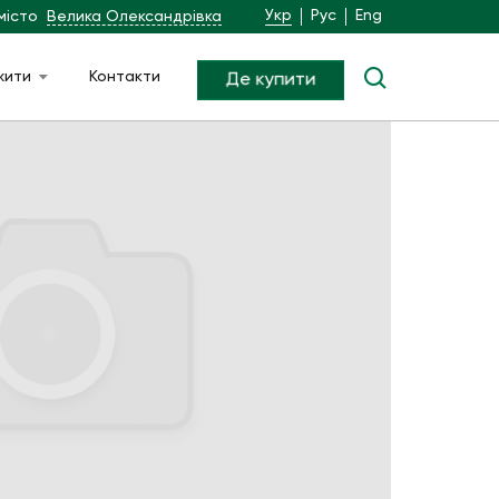
Укр
Рус
Eng
місто
Велика Олександрівка
жити
Контакти
Де купити