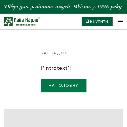
Де купити
БАРБАДОС
[*introtext*]
НА ГОЛОВНУ