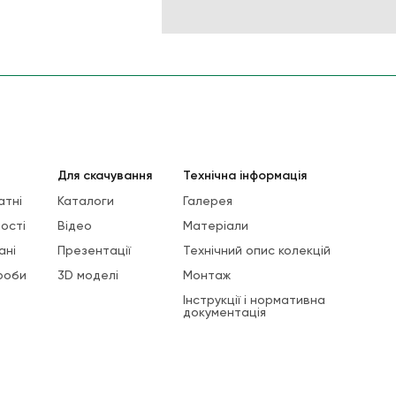
Для скачування
Технічна інформація
атні
Каталоги
Галерея
ості
Відео
Матеріали
ані
Презентації
Технічний опис колекцій
роби
3D моделі
Монтаж
Інструкції і нормативна
документація