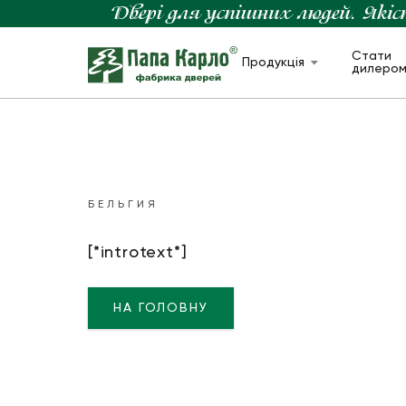
Стати
Продукція
дилеро
БЕЛЬГИЯ
[*introtext*]
НА ГОЛОВНУ