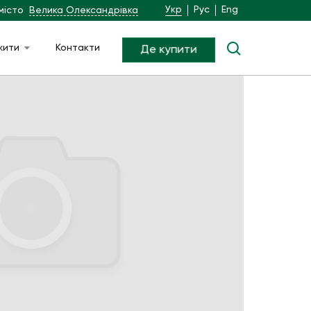
Укр
Рус
Eng
місто
Велика Олександрівка
жити
Контакти
Де купити