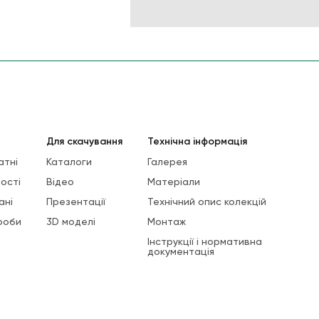
Для скачування
Технічна інформація
атні
Каталоги
Галерея
ості
Відео
Матеріали
ані
Презентації
Технічний опис колекцій
роби
3D моделі
Монтаж
Інструкції і нормативна
документація