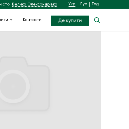
Укр
Рус
Eng
місто
Велика Олександрівка
жити
Контакти
Де купити