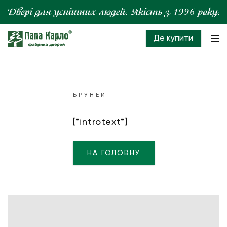
Де купити
БРУНЕЙ
[*introtext*]
НА ГОЛОВНУ