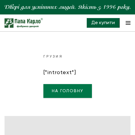
Де купити
ГРУЗИЯ
[*introtext*]
НА ГОЛОВНУ