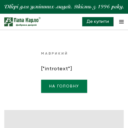
Де купити
МАВРИКИЙ
[*introtext*]
НА ГОЛОВНУ