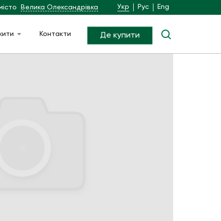
Укр
Рус
Eng
місто
Велика Олександрівка
жити
Контакти
Де купити