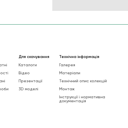
Для скачування
Технічна інформація
атні
Каталоги
Галерея
ості
Відео
Матеріали
ані
Презентації
Технічний опис колекцій
роби
3D моделі
Монтаж
Інструкції і нормативна
документація