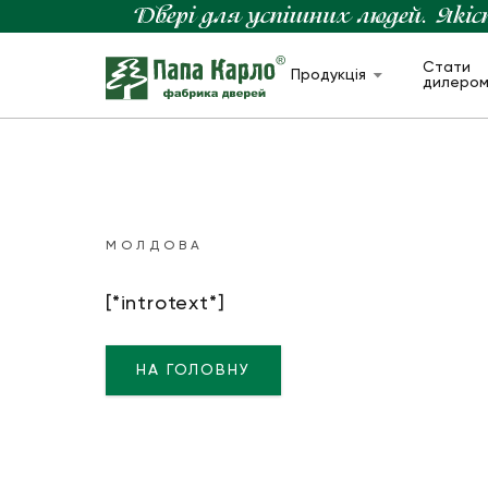
Стати
Продукція
дилеро
МОЛДОВА
[*introtext*]
НА ГОЛОВНУ