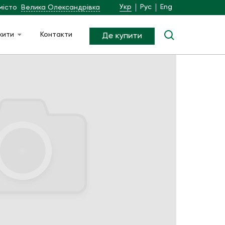
Укр
Рус
Eng
місто
Велика Олександрівка
жити
Контакти
Де купити