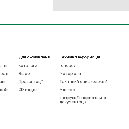
Для скачування
Технічна інформація
атні
Каталоги
Галерея
ості
Відео
Матеріали
ані
Презентації
Технічний опис колекцій
роби
3D моделі
Монтаж
Інструкції і нормативна
документація