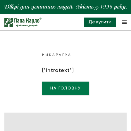
Де купити
НИКАРАГУА
[*introtext*]
НА ГОЛОВНУ