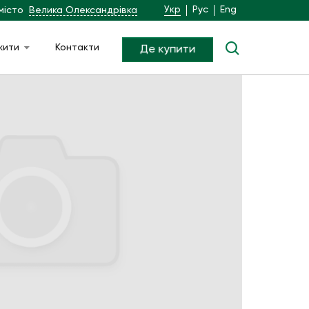
Укр
Рус
Eng
місто
Велика Олександрівка
жити
Контакти
Де купити