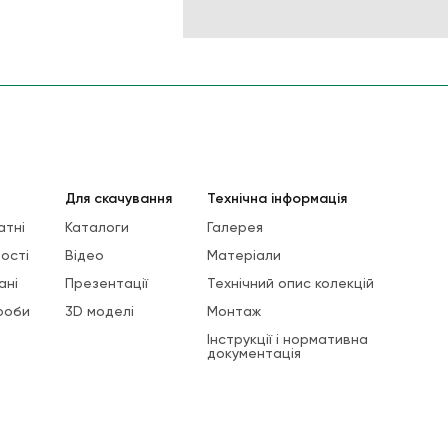
Для скачування
Технічна інформація
атні
Каталоги
Галерея
ості
Відео
Матеріали
ані
Презентації
Технічний опис колекцій
роби
3D моделі
Монтаж
Інструкції і нормативна
документація