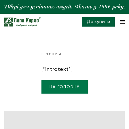
Де купити
ШВЕЦИЯ
[*introtext*]
НА ГОЛОВНУ