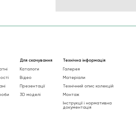
Для скачування
Технічна інформація
атні
Каталоги
Галерея
ості
Відео
Матеріали
ані
Презентації
Технічний опис колекцій
роби
3D моделі
Монтаж
Інструкції і нормативна
документація