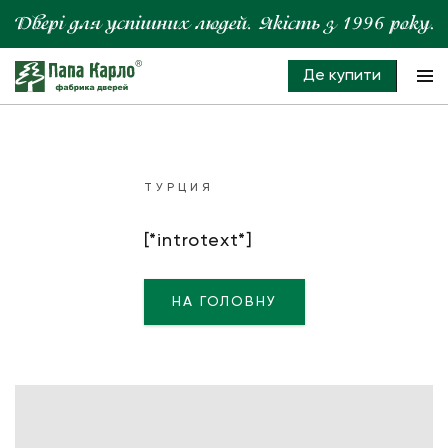
Де купити
ТУРЦИЯ
[*introtext*]
НА ГОЛОВНУ