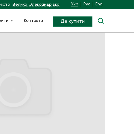
Укр
Рус
Eng
місто
Велика Олександрівка
жити
Контакти
Де купити