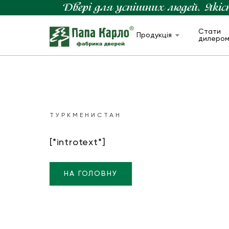
Стати
Продукція
дилеро
ТУРКМЕНИСТАН
[*introtext*]
НА ГОЛОВНУ