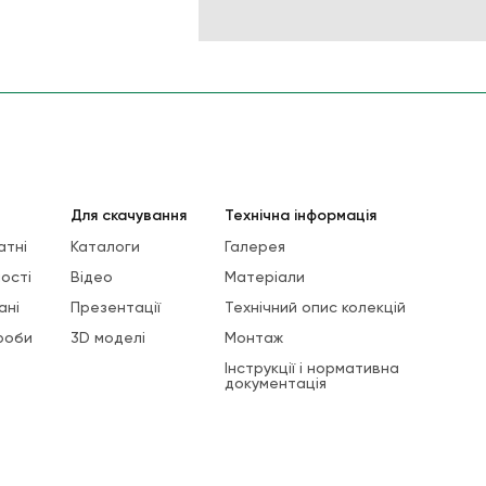
Для скачування
Технічна інформація
атні
Каталоги
Галерея
ості
Відео
Матеріали
ані
Презентації
Технічний опис колекцій
роби
3D моделі
Монтаж
Інструкції і нормативна
документація