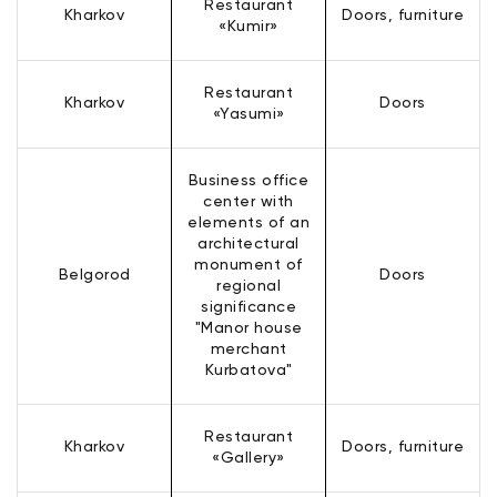
Restaurant
Kharkov
Doors, furniture
«Kumir»
Restaurant
Kharkov
Doors
«Yasumi»
Business office
center with
elements of an
architectural
monument of
Belgorod
Doors
regional
significance
"Manor house
merchant
Kurbatova"
Restaurant
Kharkov
Doors, furniture
«Gallery»