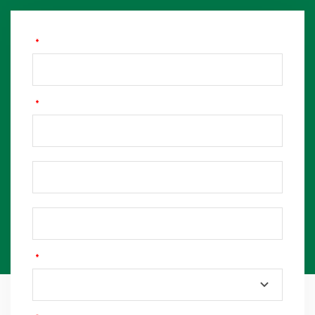
*
*
*