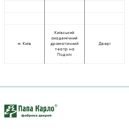
Київський
академічний
м. Київ
драматичний
Дверi
театр на
Подолі