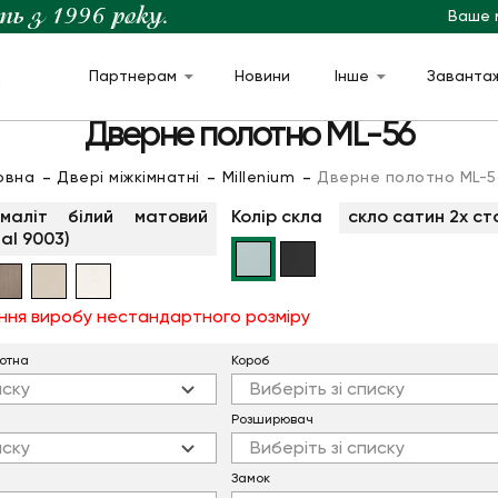
Ваше 
Партнерам
Новини
Інше
Заванта
м
Дверне полотно ML-56
овна
Двері міжкімнатні
Millenium
Дверне полотно ML-5
маліт білий матовий
Колір скла
скло сатин 2х ст
ral 9003)
ння виробу нестандартного розміру
отна
Короб
иску
Виберіть зі списку
Розширювач
иску
Виберіть зі списку
Замок