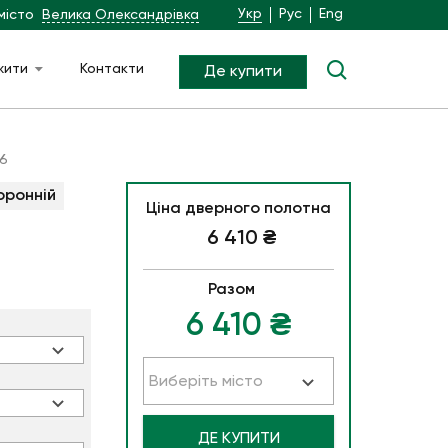
Укр
Рус
Eng
місто
Велика Олександрівка
жити
Контакти
Де купити
6
оронній
Ціна дверного полотна
6 410
₴
Разом
6 410
₴
Виберіть місто
ДЕ КУПИТИ