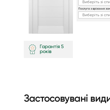
Виберіть зі сп
Послуга з врізання за
Виберіть зі сп
Гарантія 5
років
Застосовувані вид