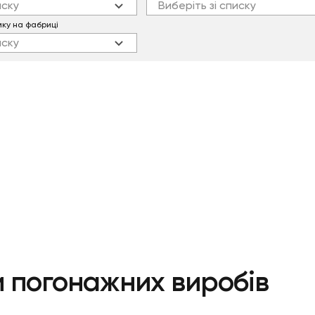
иску
Виберіть зі списку
мку на фабриці
иску
и погонажних виробів