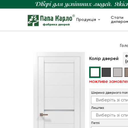
Стати
Продукція
дилеро
Гол
е
Колір дверей
(
можливе замовле
Ширина дверного пол
Виберіть зі сп
Лиштва
Виберіть зі сп
Петлi