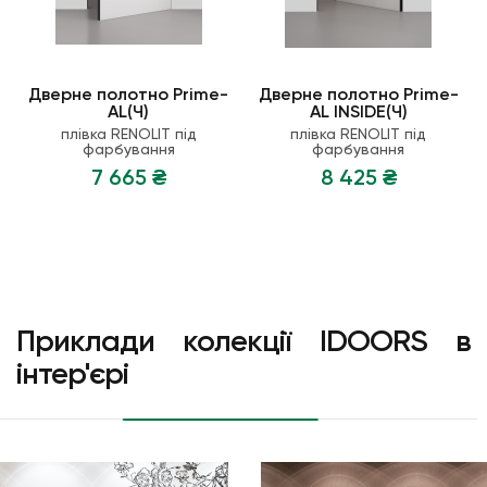
Дверне полотно Prime-
Дверне полотно Prime-
AL(Ч)
AL INSIDE(Ч)
плiвка RENOLIT пiд
плiвка RENOLIT пiд
фарбування
фарбування
7 665 ₴
8 425 ₴
Приклади колекції IDOORS в
інтер'єрі