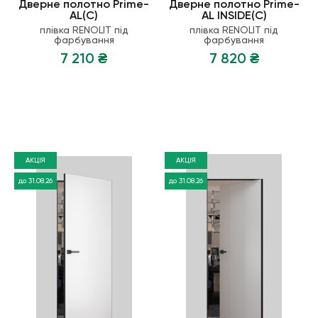
Дверне полотно Prime-
Дверне полотно Prime-
AL(С)
AL INSIDE(С)
плiвка RENOLIT пiд
плiвка RENOLIT пiд
фарбування
фарбування
7 210 ₴
7 820 ₴
АКЦІЯ
АКЦІЯ
до 31.08.26
до 31.08.26