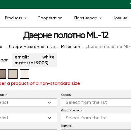
Products
Cooperation
Партнерам
Новини
Дверне полотно ML-12
e
Двери межкомнатные
Millenium
Дверне полотно ML-
emalit white
door
matt (ral 9003)
order a product of a non-standard size
отна
Короб
 list
Select from the list
Розширювач
 list
Select from the list
Замок