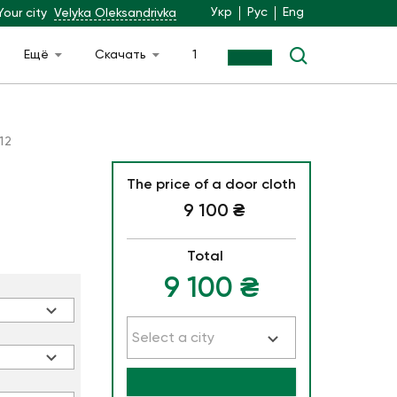
Укр
Рус
Eng
Your city
Velyka Oleksandrivka
Ещё
Скачать
1
12
The price of a door cloth
9 100
₴
Total
9 100
₴
Select a city