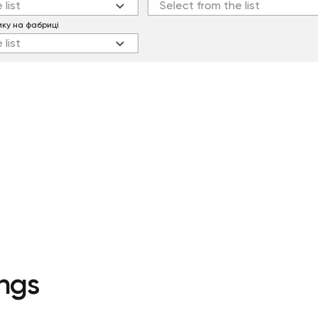
 list
Select from the list
мку на фабриці
 list
ngs