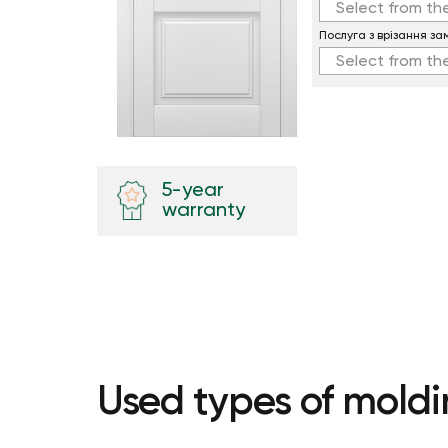
Select from the
Послуга з врізання за
Select from the
5-year
warranty
Used types of moldi