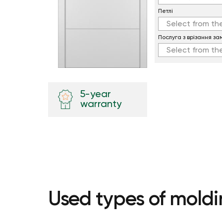
Петлi
Select from the
Послуга з врізання за
Select from the
5-year
warranty
Used types of moldi