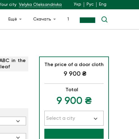
Укр
Рус
Eng
Your city
Velyka Oleksandrivka
Ещё
Скачать
1
9
ABC in the
The price of a door cloth
 leaf
9 900
₴
Total
9 900
₴
Select a city