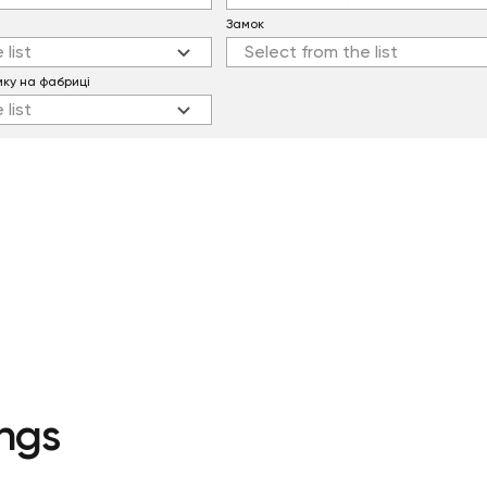
Замок
 list
Select from the list
мку на фабриці
 list
ngs