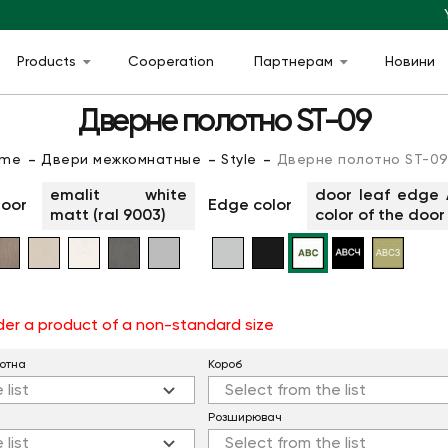
Products
Cooperation
Партнерам
Новини
Дверне полотно ST-09
ome
Двери межкомнатные
Style
Дверне полотно ST-0
emalit white
door leaf edge 
door
Edge color
matt (ral 9003)
color of the door
order a product of a non-standard size
отна
Короб
 list
Select from the list
Розширювач
 list
Select from the list