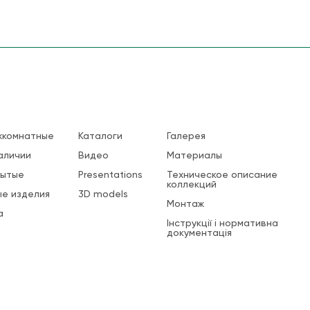
жкомнатные
Каталоги
Галерея
аличии
Видео
Материалы
рытые
Presentations
Техническое описание
коллекций
е изделия
3D models
Монтаж
а
Інструкції і нормативна
документація