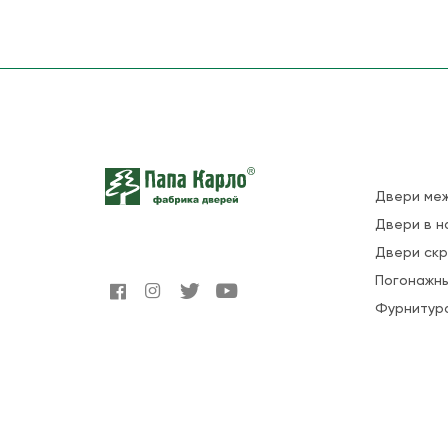
Двери ме
Двери в н
Двери ск
Погонажны
Фурнитур