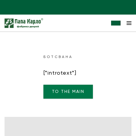
БОТСВАНА
[*introtext*]
TO THE MAIN