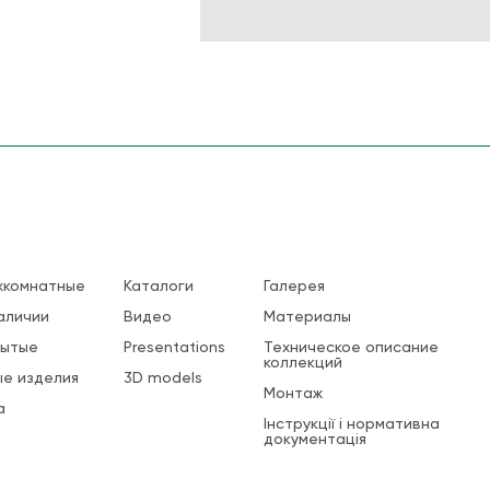
жкомнатные
Каталоги
Галерея
аличии
Видео
Материалы
рытые
Presentations
Техническое описание
коллекций
е изделия
3D models
Монтаж
а
Інструкції і нормативна
документація