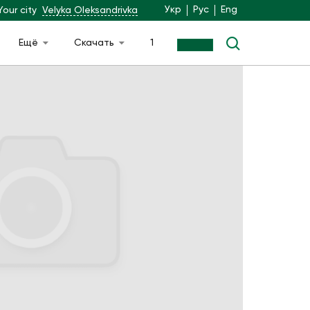
Укр
Рус
Eng
Your city
Velyka Oleksandrivka
Ещё
Скачать
1