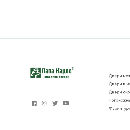
Двери ме
Двери в н
Двери ск
Погонажны
Фурнитур