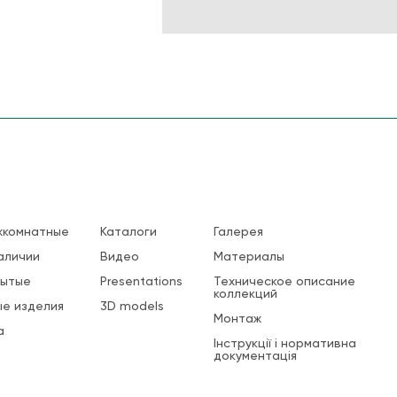
жкомнатные
Каталоги
Галерея
аличии
Видео
Материалы
рытые
Presentations
Техническое описание
коллекций
е изделия
3D models
Монтаж
а
Інструкції і нормативна
документація