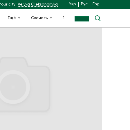
Укр
Рус
Eng
Your city
Velyka Oleksandrivka
Ещё
Скачать
1