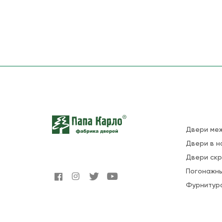
Двери ме
Двери в н
Двери ск
Погонажны
Фурнитур