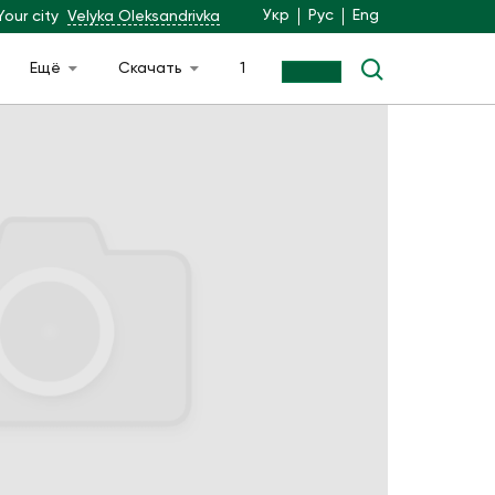
Укр
Рус
Eng
Your city
Velyka Oleksandrivka
Ещё
Скачать
1