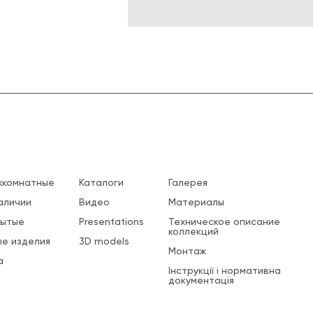
жкомнатные
Каталоги
Галерея
аличии
Видео
Материалы
рытые
Presentations
Техническое описание
коллекций
е изделия
3D models
Монтаж
а
Інструкції і нормативна
документація