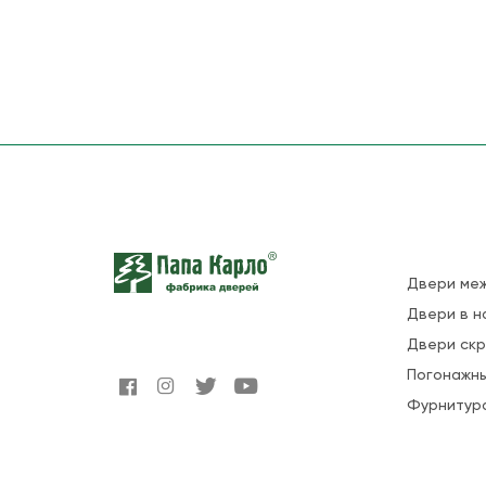
Двери ме
Двери в н
Двери ск
Погонажны
Фурнитур